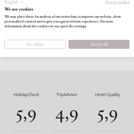
English
Privacy policy
Bewegung, Yoga, Genuss, Ruhe,
We use cookies
Meditation und Gelassenheit. Nehmen
We may place these for analysis of our visitor data, to improve our website, show
personalised content and to give you a great website experience. For more
Sie sich Zeit und bringen Sie mit uns
information about the cookies we use open the settings.
Körper und Geist in Balance.
No, adjust
Accept all
HolidayCheck
TripAdvisor
Hotel-Quality
5,9
4,9
5,9