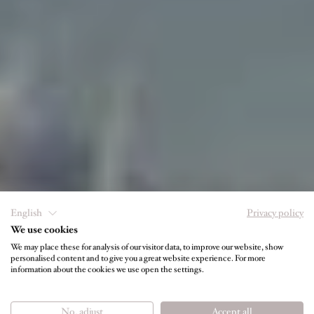
English
Privacy policy
We use cookies
We may place these for analysis of our visitor data, to improve our website, show
personalised content and to give you a great website experience. For more
DAS JUFFING SPA AUF EINEN BLICK
information about the cookies we use open the settings.
Ganzheitliche Wellness
No, adjust
Accept all