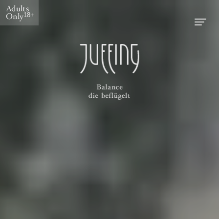
Adults
Only
18+