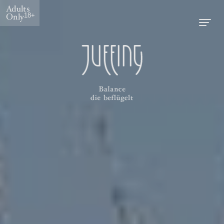
Adults
Only
18+