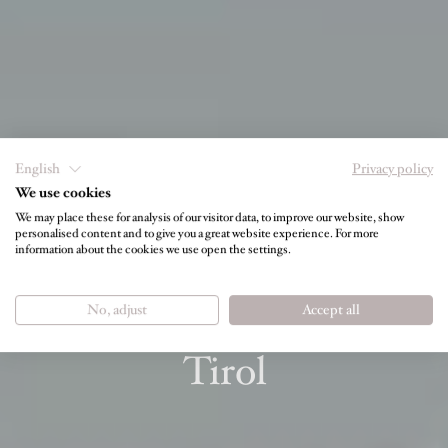
English
Privacy policy
We use cookies
We may place these for analysis of our visitor data, to improve our website, show
personalised content and to give you a great website experience. For more
WINTERWANDERN, RODELN,
information about the cookies we use open the settings.
SKIFAHREN & SNOWBOARDEN IN TIROL
No, adjust
Accept all
Sanfter Winterurlaub in
Tirol