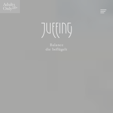
Adults
Only
18+