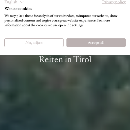
English
Privacy policy
We use cookies
We may place these for analysis of our visitor data, to improve our website, show
personalised content and to give you a great website experience. For more
information about the cookies we use open the settings.
AKTIVITÄTEN FÜR IHREN
SOMMERURLAUB IN TIROL
No, adjust
Accept all
Schwimmen, Tennis, Golf &
Reiten in Tirol