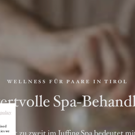
WELLNESS FÜR PAARE IN TIROL
rtvolle Spa-Behandl
 policy
lised
szeit zu zweit im Juffing Spa bedeutet m
kies we