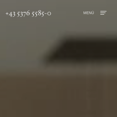
+43 5376 5585-0
MENÜ