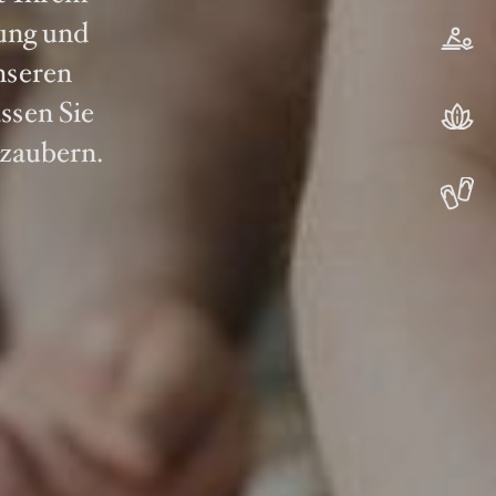
ung und
nseren
ssen Sie
rzaubern.