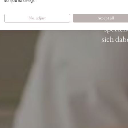
use open the settings.
Liebli
Roman
No, adjust
Accept all
speziel
sich dab