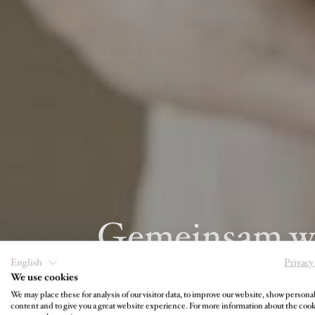
Gemeinsam we
English
Privacy
We use cookies
We may place these for analysis of our visitor data, to improve our website, show persona
Eine Au
content and to give you a great website experience. For more information about the coo