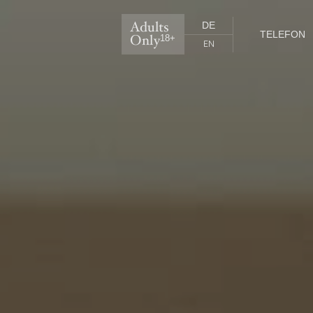
Adults
DE
TELEFON
Only
18+
EN