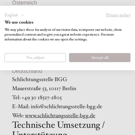
Österreich
Sozialministeriumservice – Schlichtungsstelle
English
Privacy policy
Babenbergerstraße 5, 1010 Wien
We use cookies
Tel: +43 1 71100-0
We may place these for analysis of our visitor data, to improve our website, show
personalised content and to give you a great website experience. For more
E-Mail:
information about the cookies we use open the settings.
gleichstellung@sozialministeriumservice.at
Web:
www.sozialministeriumservice.at
No, adjust
Accept all
Deutschland
Schlichtungsstelle BGG
Mauerstraße 53, 10117 Berlin
Tel: +49 30 18527-2805
E-Mail:
info@schlichtungsstelle-bgg.de
Web:
www.schlichtungsstelle-bgg.de
Technische Umsetzung /
Unterstützung