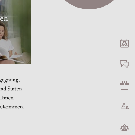
ten
gegnung,
nd Suiten
s Ihnen
anzukommen.