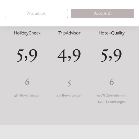
No, adjust
Accept all
HolidayCheck
TripAdvisor
Hotel-Quality
5,9
4,9
5,9
6
5
6
485 Bewertungen
277 Bewertungen
100% Zufriedenheit
1.051 Bewertungen