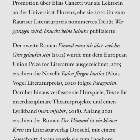
Promotion über Elias Canetti war sie Lektorin
an der Universität Florenz, ehe sie 2010 ihr zum
Rauriser Literaturpreis nominiertes Debüt
Wer
getragen wird, braucht keine Schuhe
publizierte.
Der zweite Roman
Einmal muss ich über weiches
Gras gelaufen sein
(2012) wurde mit dem European
Union Prize for Literature ausgezeichnet, 2015
erschien die Novelle
Eulen fliegen lautlos
(Alois
Vogel Literaturpreis), 2020 folgte
Patagonien
.
Darüber hinaus verfasste sie Hörspiele, Texte für
interdisziplinäre Theaterprojekte und einen
Lyrikband (
nervenfieber
, 2018). Anfang 2021
erschien der Roman
Der Himmel ist ein kleiner
Kreis
im Literaturverlag Droschl, mit einem
Ausschnitt daraus wurde sie zum Ingeborg