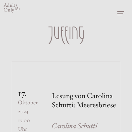
Adults
Only
18+
17.
Lesung von Carolina
Oktober
Schutti: Meeresbriese
2023
17:00
Carolina Schutti
Uhr