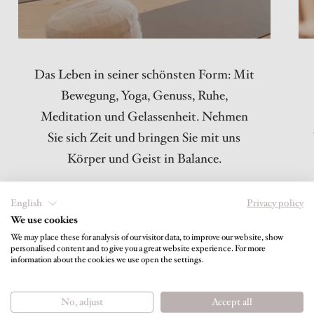
Das Leben in seiner schönsten Form: Mit
Bewegung, Yoga, Genuss, Ruhe,
Meditation und Gelassenheit. Nehmen
Sie sich Zeit und bringen Sie mit uns
Körper und Geist in Balance.
English
Privacy policy
We use cookies
We may place these for analysis of our visitor data, to improve our website, show
personalised content and to give you a great website experience. For more
information about the cookies we use open the settings.
No, adjust
Accept all
HolidayCheck
TripAdvisor
Hotel-Quality