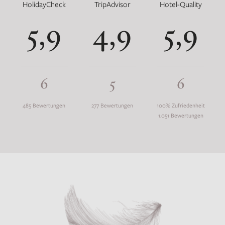
HolidayCheck
TripAdvisor
Hotel-Quality
5,9
4,9
5,9
6
5
6
485 Bewertungen
277 Bewertungen
100% Zufriedenheit
1.051 Bewertungen