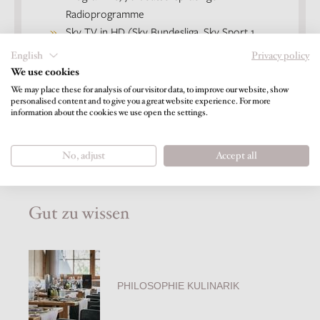
Radioprogramme
Sky TV in HD (Sky Bundesliga, Sky Sport 1,
Sky 1, Sky Atlantic)
English
Privacy policy
Teebar mit Wasserkocher
We use cookies
Eigene kleine Zimmerbibliothek
We may place these for analysis of our visitor data, to improve our website, show
personalised content and to give you a great website experience. For more
Abendlicher Turndownservice
information about the cookies we use open the settings.
(Abdeckservice) auf Wunsch
Nichtraucherzimmer
No, adjust
Accept all
Gut zu wissen
PHILOSOPHIE KULINARIK