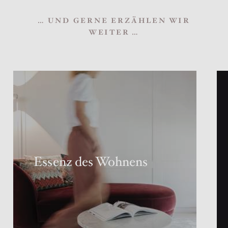
… UND GERNE ERZÄHLEN WIR
WEITER …
Essenz des Wohnens