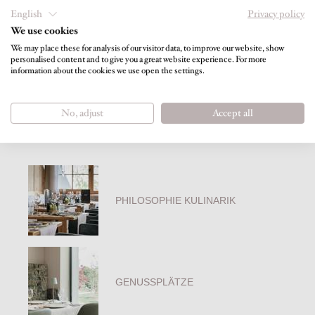
Eigene kleine Zimmerbibliothek
English
Privacy policy
Abendlicher Turndownservice
We use cookies
(Abdeckservice) auf Wunsch
We may place these for analysis of our visitor data, to improve our website, show
Nichtraucherzimmer
personalised content and to give you a great website experience. For more
information about the cookies we use open the settings.
No, adjust
Accept all
Gut zu wissen
PHILOSOPHIE KULINARIK
GENUSSPLÄTZE