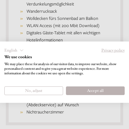
Verdunkelungsmöglichkeit
Wanderrucksack
Wolldecken fürs Sonnenbad am Balkon
WLAN Access (mit 200 Mbit Download)
Digitales Gäste-Tablet mit allen wichtigen
Hotelinformationen
TV-Gerät (39”-Flat-Screens ), 50 TV-
English
Privacy policy
Programme, 70 deutschsprachige
We use cookies
Radioprogramme
We may place these for analysis of our visitor data, to improve our website, show
Sky TV in HD (Sky Bundesliga, Sky Sport 1,
personalised content and to give you a great website experience. For more
information about the cookies we use open the settings.
Sky 1, Sky Atlantic)
Teebar mit Wasserkocher
Eigene kleine Zimmerbibliothek
No, adjust
Accept all
Abendlicher Turndownservice
(Abdeckservice) auf Wunsch
Nichtraucherzimmer