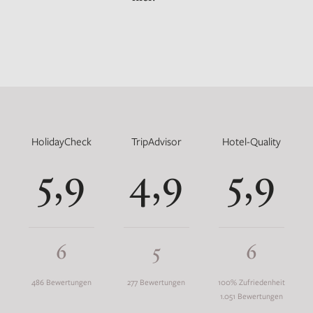
HolidayCheck
TripAdvisor
Hotel-Quality
5,9
4,9
5,9
6
5
6
486 Bewertungen
277 Bewertungen
100% Zufriedenheit
1.051 Bewertungen