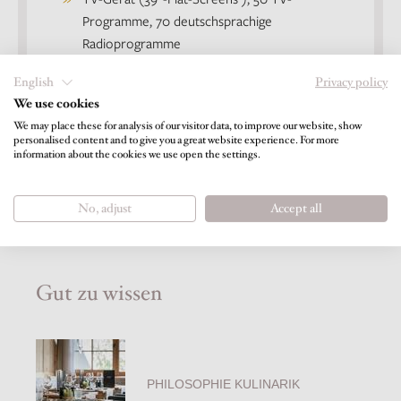
Programme, 70 deutschsprachige
Radioprogramme
Sky TV in HD (Sky Bundesliga, Sky Sport 1,
English
Privacy policy
Sky 1, Sky Atlantic)
We use cookies
Teebar mit Wasserkocher
We may place these for analysis of our visitor data, to improve our website, show
Eigene kleine Zimmerbibliothek
personalised content and to give you a great website experience. For more
information about the cookies we use open the settings.
Abendlicher Turndownservice
(Abdeckservice) auf Wunsch
Nichtraucherzimmer
No, adjust
Accept all
Gut zu wissen
PHILOSOPHIE KULINARIK