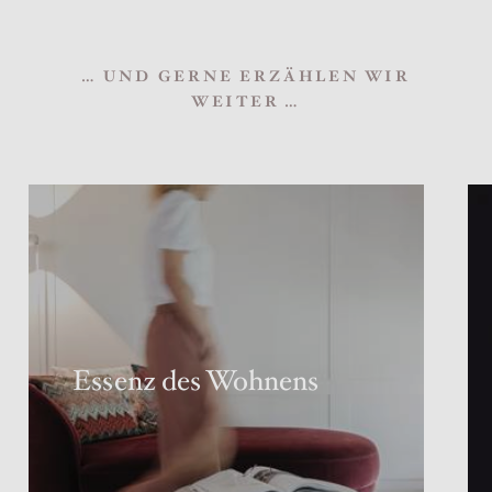
… UND GERNE ERZÄHLEN WIR
WEITER …
Essenz des Wohnens