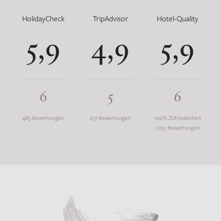
HolidayCheck
TripAdvisor
Hotel-Quality
5,9
4,9
5,9
6
5
6
485 Bewertungen
277 Bewertungen
100% Zufriedenheit
1.051 Bewertungen