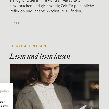
ermöglicht, tief in ihre Achtsamkeitspraxis
einzutauchen und gleichzeitig Zeit für persönliche
Reflexion und inneres Wachstum zu finden.
LESEN
ZIEMLICH ERLESEN
Lesen und lesen lassen
 policy
lised
kies we