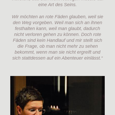
eine Art des Seins.
Wir möchten an rote Fäden glauben, weil sie
den Weg vorgeben. Weil man sich an ihnen
festhalten kann, weil man glaubt, dadurch
nicht verloren gehen zu können. Doch rote
Fäden sind kein Handlauf und mir stellt sich
die Frage, ob man nicht mehr zu sehen
bekommt, wenn man sie nicht ergreift und
sich stattdessen auf ein Abenteuer einlässt.“