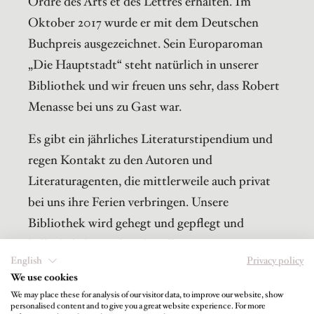
Ordre des Arts et des Lettres erhalten. Im
Oktober 2017 wurde er mit dem Deutschen
Buchpreis ausgezeichnet. Sein Europaroman
„Die Hauptstadt“ steht natürlich in unserer
Bibliothek und wir freuen uns sehr, dass Robert
Menasse bei uns zu Gast war.
Es gibt ein jährliches Literaturstipendium und
regen Kontakt zu den Autoren und
Literaturagenten, die mittlerweile auch privat
bei uns ihre Ferien verbringen. Unsere
Bibliothek wird gehegt und gepflegt und
halbjährlich mit den aktuellsten
English
Privacy policy
Neuerscheinungen bestückt. Bücher sind einfach
We use cookies
unsere Welt, und das Verweilen und Abtauchen
We may place these for analysis of our visitor data, to improve our website, show
in die Welt der Bücher gehört für uns zu
personalised content and to give you a great website experience. For more