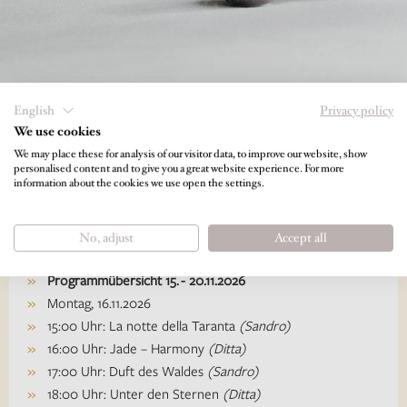
English
Privacy policy
We use cookies
In der Pauschale enthalten
We may place these for analysis of our visitor data, to improve our website, show
personalised content and to give you a great website experience. For more
information about the cookies we use open the settings.
5 Übernachtungen in kuscheligem Wohlfühl-Ambiete
¾ - Naturgenießerpension (Frühstück, Nachmittagsbuffet
No, adjust
Accept all
und Abendmenü) - charmant serviert
Programmübersicht 15. - 20.11.2026
Montag, 16.11.2026
15:00 Uhr: La notte della Taranta
(Sandro)
16:00 Uhr: Jade – Harmony
(Ditta)
17:00 Uhr: Duft des Waldes
(Sandro)
18:00 Uhr: Unter den Sternen
(Ditta)