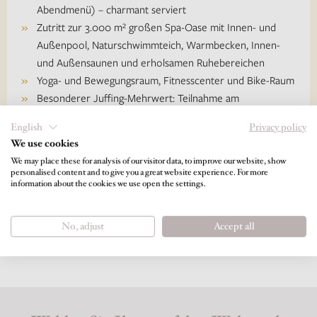
Abendmenü) – charmant serviert
Zutritt zur 3.000 m² großen Spa-Oase mit Innen- und
Außenpool, Naturschwimmteich, Warmbecken, Innen-
und Außensaunen und erholsamen Ruhebereichen
Yoga- und Bewegungsraum, Fitnesscenter und Bike-Raum
Besonderer Juffing-Mehrwert: Teilnahme am
Aktivitätenprogramm „Besinnen-Beginnen“
English
Privacy policy
Tiefgaragenplatz
We use cookies
sowie alle anderen Juffing-Inklusivleistungen
We may place these for analysis of our visitor data, to improve our website, show
personalised content and to give you a great website experience. For more
information about the cookies we use open the settings.
ALLE INKLUSIVLEISTUNGEN
No, adjust
Accept all