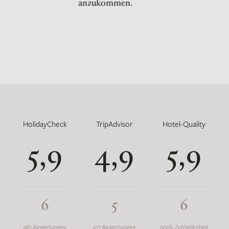
anzukommen.
HolidayCheck
TripAdvisor
Hotel-Quality
5,9
4,9
5,9
6
5
6
485 Bewertungen
277 Bewertungen
100% Zufriedenheit